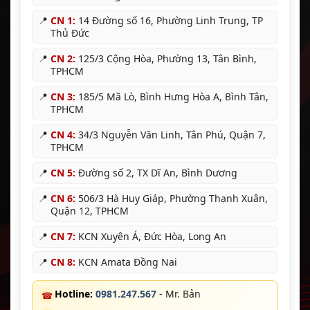
📍
CN 1:
14 Đường số 16, Phường Linh Trung, TP
Thủ Đức
📍
CN 2:
125/3 Cộng Hòa, Phường 13, Tân Bình,
TPHCM
📍
CN 3:
185/5 Mã Lò, Bình Hưng Hòa A, Bình Tân,
TPHCM
📍
CN 4:
34/3 Nguyễn Văn Linh, Tân Phú, Quận 7,
TPHCM
📍
CN 5:
Đường số 2, TX Dĩ An, Bình Dương
📍
CN 6:
506/3 Hà Huy Giáp, Phường Thạnh Xuân,
Quận 12, TPHCM
📍
CN 7:
KCN Xuyên Á, Đức Hòa, Long An
📍
CN 8:
KCN Amata Đồng Nai
Hotline:
0981.247.567
- Mr. Bản
☎