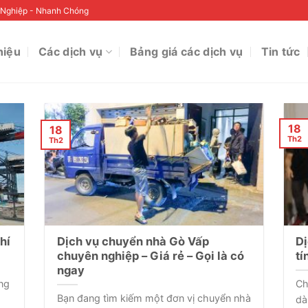
Nghiệp - Nhanh Chóng
hiệu
Các dịch vụ
Bảng giá các dịch vụ
Tin tức
18
18
Th2
Th2
hí
Dịch vụ chuyển nhà Gò Vấp
Dị
chuyên nghiệp – Giá rẻ – Gọi là có
tí
ngay
ông
Ch
Bạn đang tìm kiếm một đơn vị chuyển nhà
dà