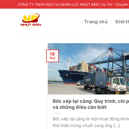
Skip
CÔNG TY TNHH DỊCH VỤ NHÂN LỰC NHỰT BẢN | Uy Tín - Chuyên 
to
content
Trang chủ
Giới t
18
Th2
Bốc xếp tại cảng: Quy trình, chi p
và những điều cần biết
Bốc xếp tại cảng là một hoạt động kh
thể thiếu trong chuỗi cung ứng [...]