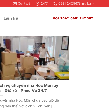
Contact
24/7
0981.247.567( mr. bản)
Liên hệ
GỌI NGAY:0981.247.567
ch vụ chuyển nhà Hóc Môn uy
n – Giá rẻ – Phục Vụ 24/7
uyển nhà Hóc Môn chưa bao giờ dễ
ng đến thế! Với dịch vụ chuyển [...]