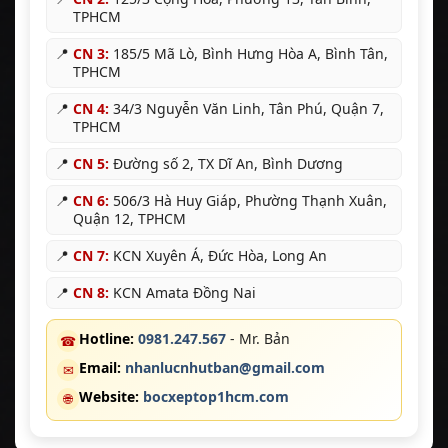
TPHCM
📍
CN 3:
185/5 Mã Lò, Bình Hưng Hòa A, Bình Tân,
TPHCM
📍
CN 4:
34/3 Nguyễn Văn Linh, Tân Phú, Quận 7,
TPHCM
📍
CN 5:
Đường số 2, TX Dĩ An, Bình Dương
📍
CN 6:
506/3 Hà Huy Giáp, Phường Thạnh Xuân,
Quận 12, TPHCM
📍
CN 7:
KCN Xuyên Á, Đức Hòa, Long An
📍
CN 8:
KCN Amata Đồng Nai
Hotline:
0981.247.567
- Mr. Bản
☎
Email:
nhanlucnhutban@gmail.com
✉
Website:
bocxeptop1hcm.com
🌐