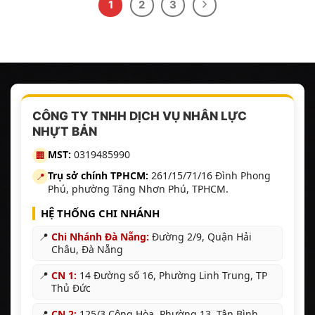
1
2
3
CÔNG TY TNHH DỊCH VỤ NHÂN LỰC
NHỰT BẢN
MST:
0319485990
🏢
Trụ sở chính TPHCM:
261/15/71/16 Đình Phong
📍
Phú, phường Tăng Nhơn Phú, TPHCM.
HỆ THỐNG CHI NHÁNH
📍
Chi Nhánh Đà Nẵng:
Đường 2/9, Quận Hải
Châu, Đà Nẵng
📍
CN 1:
14 Đường số 16, Phường Linh Trung, TP
Thủ Đức
📍
CN 2:
125/3 Cộng Hòa, Phường 13, Tân Bình,