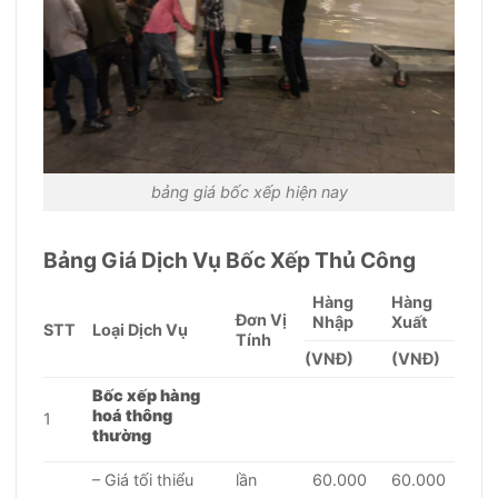
bảng giá bốc xếp hiện nay
Bảng Giá Dịch Vụ Bốc Xếp Thủ Công
Hàng
Hàng
Đơn Vị
Nhập
Xuất
STT
Loại Dịch Vụ
Tính
(VNĐ)
(VNĐ)
Bốc xếp hàng
hoá thông
1
thường
– Giá tối thiểu
lần
60.000
60.000