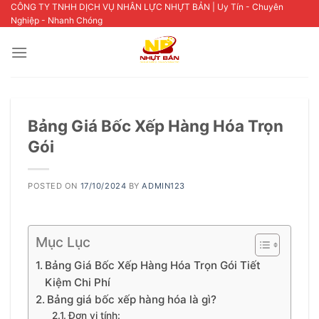
Skip
CÔNG TY TNHH DỊCH VỤ NHÂN LỰC NHỰT BẢN | Uy Tín - Chuyên
Nghiệp - Nhanh Chóng
to
content
Bảng Giá Bốc Xếp Hàng Hóa Trọn
Gói
POSTED ON
17/10/2024
BY
ADMIN123
Mục Lục
Bảng Giá Bốc Xếp Hàng Hóa Trọn Gói Tiết
Kiệm Chi Phí
Bảng giá bốc xếp hàng hóa là gì?
Đơn vị tính: