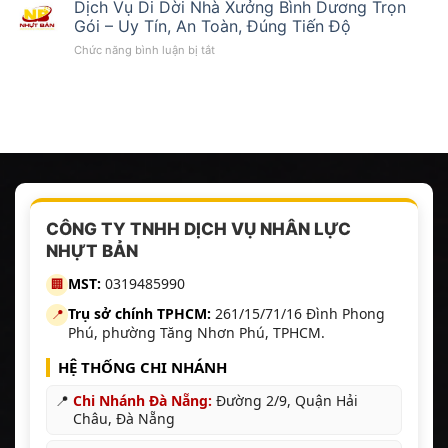
Vụ
Dịch Vụ Di Dời Nhà Xưởng Bình Dương Trọn
TPHCM
Chóng,
Cung
Uy
Giá
Gói – Uy Tín, An Toàn, Đúng Tiến Độ
Ứng
Tín
Tốt
ở
Chức năng bình luận bị tắt
Nhân
–
|
Dịch
Lực
Nhanh
Nhân
Vụ
KCN
Chóng
Lực
Di
Bình
–
Nhựt
Dời
Dương
Giá
Bản
Nhà
Uy
Cạnh
Xưởng
Tín
Tranh
Bình
24/7
|
Dương
–
Nhân
Trọn
Nhựt
Lực
Gói
Bản
Nhựt
CÔNG TY TNHH DỊCH VỤ NHÂN LỰC
–
Bản
NHỰT BẢN
Uy
Tín,
MST:
0319485990
🏢
An
Toàn,
Trụ sở chính TPHCM:
261/15/71/16 Đình Phong
📍
Đúng
Phú, phường Tăng Nhơn Phú, TPHCM.
Tiến
Độ
HỆ THỐNG CHI NHÁNH
📍
Chi Nhánh Đà Nẵng:
Đường 2/9, Quận Hải
Châu, Đà Nẵng