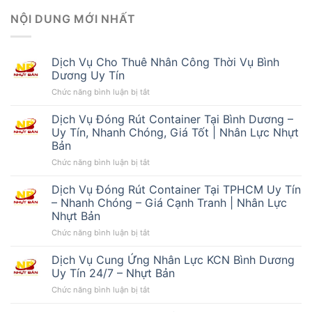
NỘI DUNG MỚI NHẤT
Dịch Vụ Cho Thuê Nhân Công Thời Vụ Bình
Dương Uy Tín
ở
Chức năng bình luận bị tắt
Dịch
Vụ
Dịch Vụ Đóng Rút Container Tại Bình Dương –
Cho
Uy Tín, Nhanh Chóng, Giá Tốt | Nhân Lực Nhựt
Thuê
Bản
Nhân
ở
Chức năng bình luận bị tắt
Công
Dịch
Thời
Vụ
Vụ
Dịch Vụ Đóng Rút Container Tại TPHCM Uy Tín
Đóng
Bình
– Nhanh Chóng – Giá Cạnh Tranh | Nhân Lực
Rút
Dương
Nhựt Bản
Container
Uy
ở
Chức năng bình luận bị tắt
Tại
Tín
Dịch
Bình
Vụ
Dương
Dịch Vụ Cung Ứng Nhân Lực KCN Bình Dương
Đóng
–
Uy Tín 24/7 – Nhựt Bản
Rút
Uy
ở
Chức năng bình luận bị tắt
Container
Tín,
Dịch
Tại
Nhanh