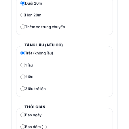
Dưới 20m
Hơn 20m
Thêm xe trung chuyển
TẦNG LẦU (NẾU CÓ)
Trệt (không lầu)
1 lầu
2 lầu
3 lầu trở lên
THỜI GIAN
Ban ngày
Ban đêm (+)