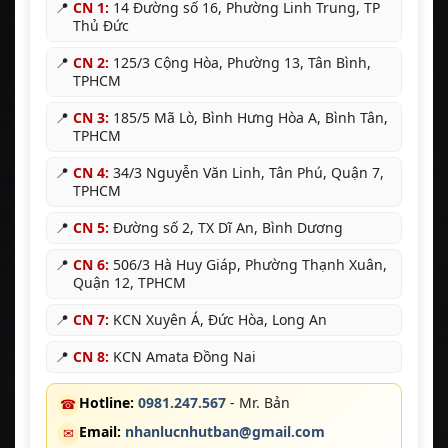
📍
CN 1:
14 Đường số 16, Phường Linh Trung, TP
Thủ Đức
📍
CN 2:
125/3 Cộng Hòa, Phường 13, Tân Bình,
TPHCM
📍
CN 3:
185/5 Mã Lò, Bình Hưng Hòa A, Bình Tân,
TPHCM
📍
CN 4:
34/3 Nguyễn Văn Linh, Tân Phú, Quận 7,
TPHCM
📍
CN 5:
Đường số 2, TX Dĩ An, Bình Dương
📍
CN 6:
506/3 Hà Huy Giáp, Phường Thạnh Xuân,
Quận 12, TPHCM
📍
CN 7:
KCN Xuyên Á, Đức Hòa, Long An
📍
CN 8:
KCN Amata Đồng Nai
Hotline:
0981.247.567
- Mr. Bản
☎
Email:
nhanlucnhutban@gmail.com
✉