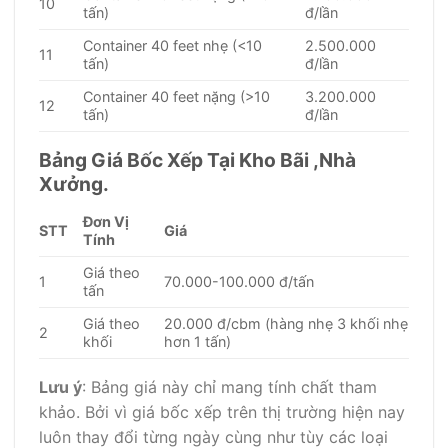
10
tấn)
đ/lần
Container 40 feet nhẹ (<10
2.500.000
11
tấn)
đ/lần
Container 40 feet nặng (>10
3.200.000
12
tấn)
đ/lần
Bảng Giá Bốc Xếp Tại Kho Bãi ,Nhà
Xưởng.
Đơn Vị
STT
Giá
Tính
Giá theo
1
70.000-100.000 đ/tấn
tấn
Giá theo
20.000 đ/cbm (hàng nhẹ 3 khối nhẹ
2
khối
hơn 1 tấn)
Lưu ý
: Bảng giá này chỉ mang tính chất tham
khảo. Bởi vì giá bốc xếp trên thị trường hiện nay
luôn thay đổi từng ngày cùng như tùy các loại