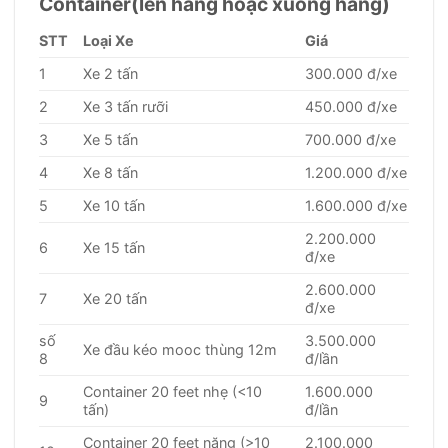
Container(lên hàng hoặc xuống hàng)
STT
Loại Xe
Giá
1
Xe 2 tấn
300.000 đ/xe
2
Xe 3 tấn rưỡi
450.000 đ/xe
3
Xe 5 tấn
700.000 đ/xe
4
Xe 8 tấn
1.200.000 đ/xe
5
Xe 10 tấn
1.600.000 đ/xe
2.200.000
6
Xe 15 tấn
đ/xe
2.600.000
7
Xe 20 tấn
đ/xe
số
3.500.000
Xe đầu kéo mooc thùng 12m
8
đ/lần
Container 20 feet nhẹ (<10
1.600.000
9
tấn)
đ/lần
Container 20 feet nặng (>10
2.100.000