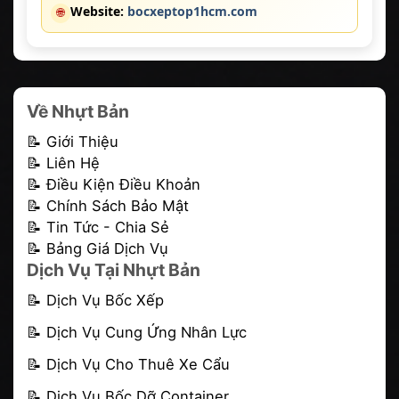
Website:
bocxeptop1hcm.com
🌐
Về Nhựt Bản
📝 Giới Thiệu
📝 Liên Hệ
📝 Điều Kiện Điều Khoản
📝 Chính Sách Bảo Mật
📝 Tin Tức - Chia Sẻ
📝 Bảng Giá Dịch Vụ
Dịch Vụ Tại Nhựt Bản
📝
Dịch Vụ Bốc Xếp
📝
Dịch Vụ Cung Ứng Nhân Lực
📝
Dịch Vụ Cho Thuê Xe Cẩu
📝
Dịch Vụ Bốc Dỡ Container