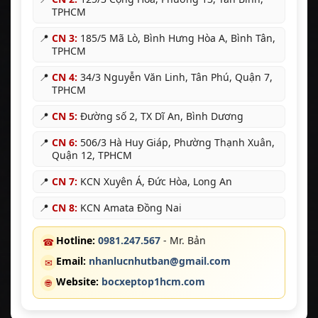
TPHCM
📍
CN 3:
185/5 Mã Lò, Bình Hưng Hòa A, Bình Tân,
TPHCM
📍
CN 4:
34/3 Nguyễn Văn Linh, Tân Phú, Quận 7,
TPHCM
📍
CN 5:
Đường số 2, TX Dĩ An, Bình Dương
📍
CN 6:
506/3 Hà Huy Giáp, Phường Thạnh Xuân,
Quận 12, TPHCM
📍
CN 7:
KCN Xuyên Á, Đức Hòa, Long An
📍
CN 8:
KCN Amata Đồng Nai
Hotline:
0981.247.567
- Mr. Bản
☎
Email:
nhanlucnhutban@gmail.com
✉
Website:
bocxeptop1hcm.com
🌐