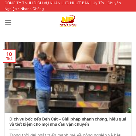
Skip
CÔNG TY TNHH DỊCH VỤ NHÂN LỰC NHỰT BẢN | Uy Tín - Chuyên
Nghiệp - Nhanh Chóng
to
content
10
Th4
Dịch vụ bốc xếp Bến Cát – Giải pháp nhanh chóng, hiệu quả
và tiết kiệm cho mọi nhu cầu vận chuyển
Trong thời đại phát triển mạnh mẽ về công nghiệp và hậu