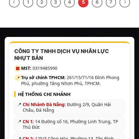
1
2
3
4
5
6
7
CÔNG TY TNHH DỊCH VỤ NHÂN LỰC
NHỰT BẢN
MST:
0319485990
🏢
Trụ sở chính TPHCM:
261/15/71/16 Đình Phong
📍
Phú, phường Tăng Nhơn Phú, TPHCM.
HỆ THỐNG CHI NHÁNH
📍
Chi Nhánh Đà Nẵng:
Đường 2/9, Quận Hải
Châu, Đà Nẵng
📍
CN 1:
14 Đường số 16, Phường Linh Trung, TP
Thủ Đức
📍
CN 2:
125/3 Cộng Hòa, Phường 13, Tân Bình,