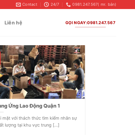
Contact
24/7
0981.247.567( mr. bản)
Liên hệ
GỌI NGAY:0981.247.567
ng Ứng Lao Động Quận 1
i mặt với thách thức tìm kiếm nhân sự
ất lượng tại khu vực trung [...]