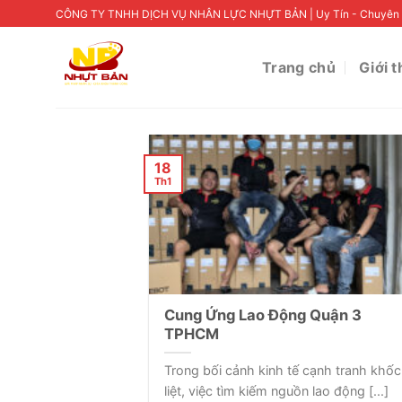
Skip
CÔNG TY TNHH DỊCH VỤ NHÂN LỰC NHỰT BẢN | Uy Tín - Chuyên 
to
content
Trang chủ
Giới t
18
Th1
Cung Ứng Lao Động Quận 3
TPHCM
Trong bối cảnh kinh tế cạnh tranh khốc
liệt, việc tìm kiếm nguồn lao động [...]