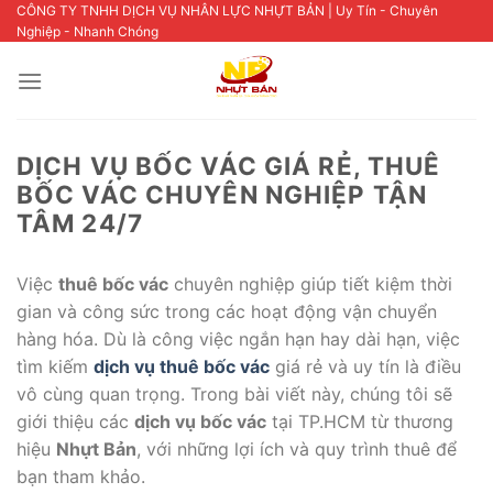
Skip
CÔNG TY TNHH DỊCH VỤ NHÂN LỰC NHỰT BẢN | Uy Tín - Chuyên
Nghiệp - Nhanh Chóng
to
content
DỊCH VỤ BỐC VÁC GIÁ RẺ, THUÊ
BỐC VÁC CHUYÊN NGHIỆP TẬN
TÂM 24/7
Việc
thuê bốc vác
chuyên nghiệp giúp tiết kiệm thời
gian và công sức trong các hoạt động vận chuyển
hàng hóa. Dù là công việc ngắn hạn hay dài hạn, việc
tìm kiếm
dịch vụ thuê bốc vác
giá rẻ và uy tín là điều
vô cùng quan trọng. Trong bài viết này, chúng tôi sẽ
giới thiệu các
dịch vụ bốc vác
tại TP.HCM từ thương
hiệu
Nhựt Bản
, với những lợi ích và quy trình thuê để
bạn tham khảo.