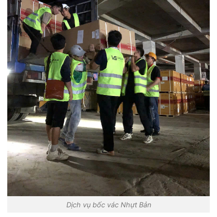
Dịch vụ bốc vác Nhựt Bản