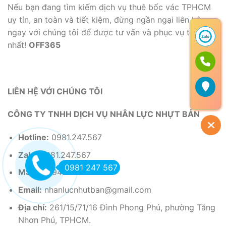
Nếu bạn đang tìm kiếm dịch vụ thuê bốc vác TPHCM
uy tín, an toàn và tiết kiệm, đừng ngần ngại liên hệ
ngay với chúng tôi để được tư vấn và phục vụ tận tình
nhất!
OFF365
LIÊN HỆ VỚI CHÚNG TÔI
CÔNG TY TNHH DỊCH VỤ NHÂN LỰC NHỰT BẢN
Hotline:
0981.247.567
Zalo:
0981.247.567
0981 247 567
MST:
0319485990
Email:
nhanlucnhutban@gmail.com
Địa chỉ:
261/15/71/16 Đình Phong Phú, phường Tăng
Nhơn Phú, TPHCM.