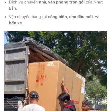
Dịch vụ chuyển
nhà, văn phòng trọn gói
của Nhựt
Bản.
Vận chuyển hàng tại
cảng biển
,
chợ đầu mối
, và
bến xe
.
Trình
chơi
Video