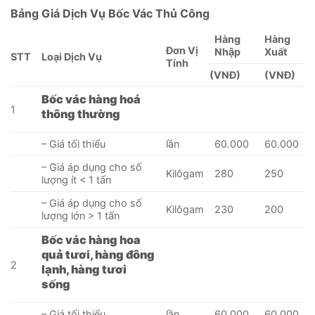
Bảng Giá Dịch Vụ Bốc Vác Thủ Công
Hàng
Hàng
Đơn Vị
Nhập
Xuất
STT
Loại Dịch Vụ
Tính
(VNĐ)
(VNĐ)
Bốc vác hàng hoá
1
thông thường
– Giá tối thiểu
lần
60.000
60.000
– Giá áp dụng cho số
Kilôgam
280
250
lượng ít < 1 tấn
– Giá áp dụng cho số
Kilôgam
230
200
lượng lớn > 1 tấn
Bốc vác hàng hoa
quả tươi, hàng đông
2
lạnh, hàng tươi
sống
– Giá tối thiểu
lần
60.000
60.000