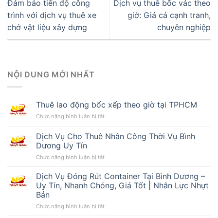
Đảm bảo tiến độ công
Dịch vụ thuê bốc vác theo
trình với dịch vụ thuê xe
giờ: Giá cả cạnh tranh,
chở vật liệu xây dựng
chuyên nghiệp
NỘI DUNG MỚI NHẤT
Thuê lao động bốc xếp theo giờ tại TPHCM
ở
Chức năng bình luận bị tắt
Thuê
lao
Dịch Vụ Cho Thuê Nhân Công Thời Vụ Bình
động
Dương Uy Tín
bốc
ở
Chức năng bình luận bị tắt
xếp
Dịch
theo
Vụ
giờ
Dịch Vụ Đóng Rút Container Tại Bình Dương –
Cho
tại
Uy Tín, Nhanh Chóng, Giá Tốt | Nhân Lực Nhựt
Thuê
TPHCM
Bản
Nhân
ở
Chức năng bình luận bị tắt
Công
Dịch
Thời