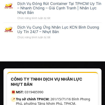
Vụ
Vụ
Dịch Vụ Đóng Rút Container Tại TPHCM Uy Tín
Đóng
Bình
– Nhanh Chóng – Giá Cạnh Tranh | Nhân Lực
Rút
Dương
Nhựt Bản
Container
Uy
ở
Chức năng bình luận bị tắt
Tại
Tín
Dịch
Bình
Vụ
Dương
Dịch Vụ Cung Ứng Nhân Lực KCN Bình Dương
Đóng
–
Uy Tín 24/7 – Nhựt Bản
Rút
Uy
ở
Chức năng bình luận bị tắt
Container
Tín,
Dịch
Tại
Nhanh
Vụ
TPHCM
Chóng,
Cung
Uy
Giá
Ứng
Tín
Tốt
Nhân
–
|
Lực
Nhanh
Nhân
KCN
Chóng
Lực
Bình
–
Nhựt
Dương
Giá
Bản
Uy
Cạnh
CÔNG TY TNHH DỊCH VỤ NHÂN LỰC
Tín
Tranh
NHỰT BẢN
24/7
|
–
Nhân
MST:
0319485990
🏢
Nhựt
Lực
Bản
Nhựt
Trụ sở chính TPHCM:
261/15/71/16 Đình Phong
📍
Bản
Phú, phường Tăng Nhơn Phú, TPHCM.