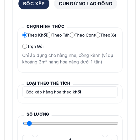
BỐC XẾP
CUNG ỨNG LAO ĐỘNG
CHỌN HÌNH THỨC
Theo Khối
Theo Tấn
Theo Cont
Theo Xe
Trọn Gói
Chỉ áp dụng cho hàng nhẹ, cồng kềnh (ví dụ
khoảng 3m³ hàng hóa nặng dưới 1 tấn)
LOẠI THEO THỂ TÍCH
SỐ LƯỢNG