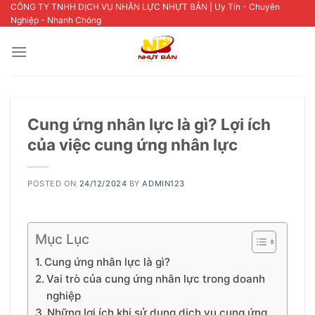
Skip
CÔNG TY TNHH DỊCH VỤ NHÂN LỰC NHỰT BẢN | Uy Tín - Chuyên
Nghiệp - Nhanh Chóng
to
content
Cung ứng nhân lực là gì? Lợi ích
của việc cung ứng nhân lực
POSTED ON
24/12/2024
BY
ADMIN123
Mục Lục
Cung ứng nhân lực là gì?
Vai trò của cung ứng nhân lực trong doanh
nghiệp
Những lợi ích khi sử dụng dịch vụ cung ứng