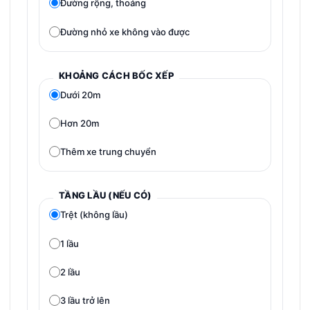
Đường rộng, thoáng
Đường nhỏ xe không vào được
KHOẢNG CÁCH BỐC XẾP
Dưới 20m
Hơn 20m
Thêm xe trung chuyển
TẦNG LẦU (NẾU CÓ)
Trệt (không lầu)
1 lầu
2 lầu
3 lầu trở lên