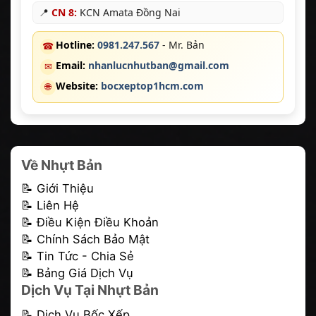
📍
CN 8:
KCN Amata Đồng Nai
Hotline:
0981.247.567
- Mr. Bản
☎
Email:
nhanlucnhutban@gmail.com
✉
Website:
bocxeptop1hcm.com
🌐
Về Nhựt Bản
📝 Giới Thiệu
📝 Liên Hệ
📝 Điều Kiện Điều Khoản
📝 Chính Sách Bảo Mật
📝 Tin Tức - Chia Sẻ
📝 Bảng Giá Dịch Vụ
Dịch Vụ Tại Nhựt Bản
📝
Dịch Vụ Bốc Xếp