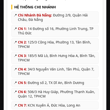
HỆ THỐNG CHI NHÁNH
📍
Chi Nhánh Đà Nẵng:
Đường 2/9, Quận Hải
Châu, Đà Nẵng
📍
CN 1:
14 Đường số 16, Phường Linh Trung, TP
Thủ Đức
📍
CN 2:
125/3 Cộng Hòa, Phường 13, Tân Bình,
TPHCM
📍
CN 3:
185/5 Mã Lò, Bình Hưng Hòa A, Bình Tân,
TPHCM
📍
CN 4:
34/3 Nguyễn Văn Linh, Tân Phú, Quận 7,
TPHCM
📍
CN 5:
Đường số 2, TX Dĩ An, Bình Dương
📍
CN 6:
506/3 Hà Huy Giáp, Phường Thạnh Xuân,
Quận 12, TPHCM
📍
CN 7:
KCN Xuyên Á, Đức Hòa, Long An