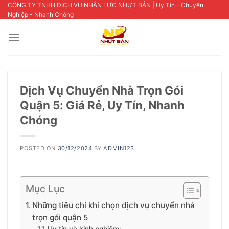
Skip
CÔNG TY TNHH DỊCH VỤ NHÂN LỰC NHỰT BẢN | Uy Tín - Chuyên
Nghiệp - Nhanh Chóng
to
content
Dịch Vụ Chuyển Nhà Trọn Gói
Quận 5: Giá Rẻ, Uy Tín, Nhanh
Chóng
POSTED ON
30/12/2024
BY
ADMIN123
Mục Lục
Những tiêu chí khi chọn dịch vụ chuyển nhà
trọn gói quận 5