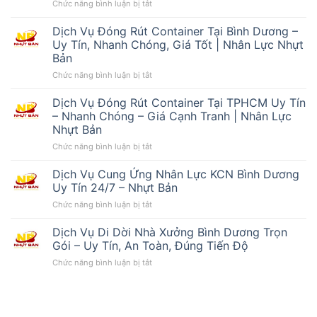
ở
Chức năng bình luận bị tắt
Dịch
Vụ
Dịch Vụ Đóng Rút Container Tại Bình Dương –
Cho
Uy Tín, Nhanh Chóng, Giá Tốt | Nhân Lực Nhựt
Thuê
Bản
Nhân
ở
Chức năng bình luận bị tắt
Công
Dịch
Thời
Vụ
Vụ
Dịch Vụ Đóng Rút Container Tại TPHCM Uy Tín
Đóng
Bình
– Nhanh Chóng – Giá Cạnh Tranh | Nhân Lực
Rút
Dương
Nhựt Bản
Container
Uy
ở
Chức năng bình luận bị tắt
Tại
Tín
Dịch
Bình
Vụ
Dương
Dịch Vụ Cung Ứng Nhân Lực KCN Bình Dương
Đóng
–
Uy Tín 24/7 – Nhựt Bản
Rút
Uy
ở
Chức năng bình luận bị tắt
Container
Tín,
Dịch
Tại
Nhanh
Vụ
Dịch Vụ Di Dời Nhà Xưởng Bình Dương Trọn
TPHCM
Chóng,
Cung
Uy
Giá
Gói – Uy Tín, An Toàn, Đúng Tiến Độ
Ứng
Tín
Tốt
ở
Chức năng bình luận bị tắt
Nhân
–
|
Dịch
Lực
Nhanh
Nhân
Vụ
KCN
Chóng
Lực
Di
Bình
–
Nhựt
Dời
Dương
Giá
Bản