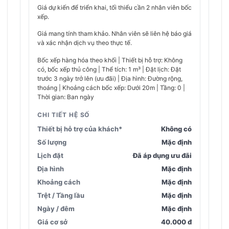
Giá dự kiến để triển khai, tối thiểu cần 2 nhân viên bốc
xếp.
Giá mang tính tham khảo. Nhân viên sẽ liên hệ báo giá
và xác nhận dịch vụ theo thực tế.
Bốc xếp hàng hóa theo khối | Thiết bị hỗ trợ: Không
có, bốc xếp thủ công | Thể tích: 1 m³ | Đặt lịch: Đặt
trước 3 ngày trở lên (ưu đãi) | Địa hình: Đường rộng,
thoáng | Khoảng cách bốc xếp: Dưới 20m | Tầng: 0 |
Thời gian: Ban ngày
CHI TIẾT HỆ SỐ
Thiết bị hỗ trợ của khách*
Không có
Số lượng
Mặc định
Lịch đặt
Đã áp dụng ưu đãi
Địa hình
Mặc định
Khoảng cách
Mặc định
Trệt / Tầng lầu
Mặc định
Ngày / đêm
Mặc định
Giá cơ sở
40.000 đ