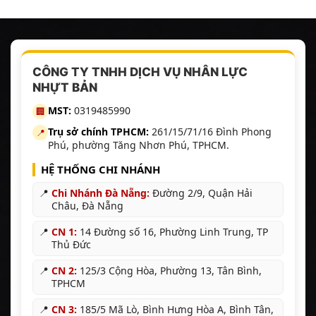
Nhà
Uy
Cạnh
Xưởng
Tín
Tranh
Bình
24/7
|
Dương
–
Nhân
Trọn
Nhựt
Lực
Gói
Bản
Nhựt
CÔNG TY TNHH DỊCH VỤ NHÂN LỰC
–
Bản
NHỰT BẢN
Uy
Tín,
MST:
0319485990
🏢
An
Toàn,
Trụ sở chính TPHCM:
261/15/71/16 Đình Phong
📍
Đúng
Phú, phường Tăng Nhơn Phú, TPHCM.
Tiến
Độ
HỆ THỐNG CHI NHÁNH
📍
Chi Nhánh Đà Nẵng:
Đường 2/9, Quận Hải
Châu, Đà Nẵng
📍
CN 1:
14 Đường số 16, Phường Linh Trung, TP
Thủ Đức
📍
CN 2:
125/3 Cộng Hòa, Phường 13, Tân Bình,
TPHCM
📍
CN 3:
185/5 Mã Lò, Bình Hưng Hòa A, Bình Tân,