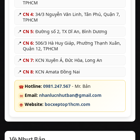
TPHCM
📍
CN 4:
34/3 Nguyễn Văn Linh, Tân Phú, Quận 7,
TPHCM
📍
CN 5:
Đường số 2, TX Dĩ An, Bình Dương
📍
CN 6:
506/3 Hà Huy Giáp, Phường Thạnh Xuân,
Quận 12, TPHCM
📍
CN 7:
KCN Xuyên Á, Đức Hòa, Long An
📍
CN 8:
KCN Amata Đồng Nai
Hotline:
0981.247.567
- Mr. Bản
☎
Email:
nhanlucnhutban@gmail.com
✉
Website:
bocxeptop1hcm.com
🌐
Về Nhựt Bản