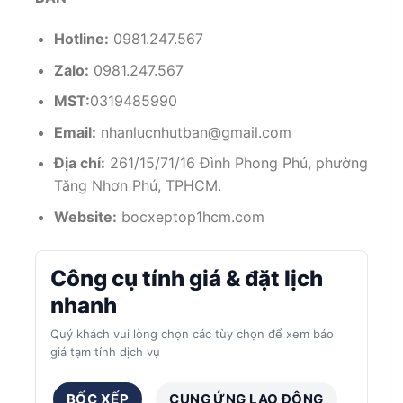
Hotline:
0981.247.567
Zalo:
0981.247.567
MST:
0319485990
Email:
nhanlucnhutban@gmail.com
Địa chỉ:
261/15/71/16 Đình Phong Phú, phường
Tăng Nhơn Phú, TPHCM.
Website:
bocxeptop1hcm.com
Công cụ tính giá & đặt lịch
nhanh
Quý khách vui lòng chọn các tùy chọn để xem báo
giá tạm tính dịch vụ
BỐC XẾP
CUNG ỨNG LAO ĐỘNG