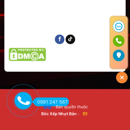
0981 247 567
@@
-
Bản quyền thuộc
!!!
Bốc Xếp Nhựt Bản
-