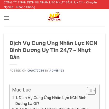
Skip
CÔNG TY TNHH DỊCH VỤ NHÂN LỰC NHỰT BẢN | Uy Tín - Chuyên
Nghiệp - Nhanh Chóng
to
content
Dịch Vụ Cung Ứng Nhân Lực KCN
Bình Dương Uy Tín 24/7 – Nhựt
Bản
POSTED ON
09/07/2026
BY
ADMIN123
Mục Lục
1. Dịch Vụ Cung Ứng Nhân Lực KCN Bình
Dương Là Gì?