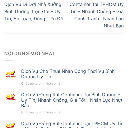
Dịch Vụ Di Dời Nhà Xưởng
Container Tại TPHCM Uy
Bình Dương Trọn Gói – Uy
Tín – Nhanh Chóng – Giá
Tín, An Toàn, Đúng Tiến Độ
Cạnh Tranh | Nhân Lực
Nhựt Bản
NỘI DUNG MỚI NHẤT
Dịch Vụ Cho Thuê Nhân Công Thời Vụ Bình
Dương Uy Tín
ở
Chức năng bình luận bị tắt
Dịch
Vụ
Dịch Vụ Đóng Rút Container Tại Bình Dương –
Cho
Uy Tín, Nhanh Chóng, Giá Tốt | Nhân Lực Nhựt
Thuê
Bản
Nhân
ở
Chức năng bình luận bị tắt
Công
Dịch
Thời
Vụ
Vụ
Dịch Vụ Đóng Rút Container Tại TPHCM Uy Tín
Đóng
Bình