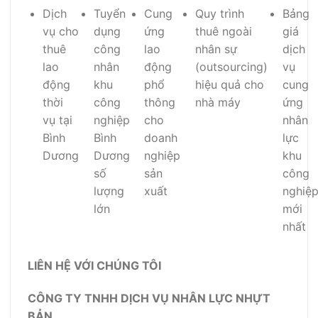
Dịch
Tuyển
Cung
Quy trình
Bảng
vụ cho
dụng
ứng
thuê ngoài
giá
thuê
công
lao
nhân sự
dịch
lao
nhân
động
(outsourcing)
vụ
động
khu
phổ
hiệu quả cho
cung
thời
công
thông
nhà máy
ứng
vụ tại
nghiệp
cho
nhân
Bình
Bình
doanh
lực
Dương
Dương
nghiệp
khu
số
sản
công
lượng
xuất
nghiệ
lớn
mới
nhất
LIÊN HỆ VỚI CHÚNG TÔI
CÔNG TY TNHH DỊCH VỤ NHÂN LỰC NHỰT
BẢN