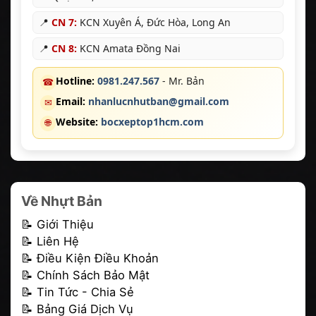
📍
CN 7:
KCN Xuyên Á, Đức Hòa, Long An
📍
CN 8:
KCN Amata Đồng Nai
Hotline:
0981.247.567
- Mr. Bản
☎
Email:
nhanlucnhutban@gmail.com
✉
Website:
bocxeptop1hcm.com
🌐
Về Nhựt Bản
📝 Giới Thiệu
📝 Liên Hệ
📝 Điều Kiện Điều Khoản
📝 Chính Sách Bảo Mật
📝 Tin Tức - Chia Sẻ
📝 Bảng Giá Dịch Vụ