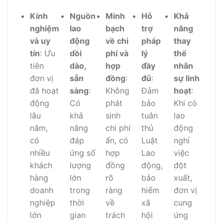
Kinh
Nguồn
Minh
Hỗ
Khả
nghiệm
lao
bạch
trợ
năng
và uy
động
về chi
pháp
thay
tín
: Ưu
dồi
phí và
lý
thế
tiên
dào,
hợp
đầy
nhân
đơn vị
sẵn
đồng
:
đủ
:
sự linh
đã hoạt
sàng
:
Không
Đảm
hoạt
:
động
Có
phát
bảo
Khi có
lâu
khả
sinh
tuân
lao
năm,
năng
chi phí
thủ
động
có
đáp
ẩn, có
Luật
nghỉ
nhiều
ứng số
hợp
Lao
việc
khách
lượng
đồng
động,
đột
hàng
lớn
rõ
bảo
xuất,
doanh
trong
ràng
hiểm
đơn vị
nghiệp
thời
về
xã
cung
lớn
gian
trách
hội
ứng