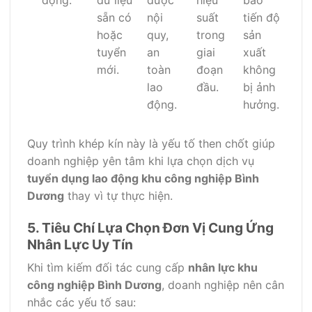
động.
dữ liệu
được
hiệu
bảo
sẵn có
nội
suất
tiến độ
hoặc
quy,
trong
sản
tuyển
an
giai
xuất
mới.
toàn
đoạn
không
lao
đầu.
bị ảnh
động.
hưởng.
Quy trình khép kín này là yếu tố then chốt giúp
doanh nghiệp yên tâm khi lựa chọn dịch vụ
tuyển dụng lao động khu công nghiệp Bình
Dương
thay vì tự thực hiện.
5. Tiêu Chí Lựa Chọn Đơn Vị Cung Ứng
Nhân Lực Uy Tín
Khi tìm kiếm đối tác cung cấp
nhân lực khu
công nghiệp Bình Dương
, doanh nghiệp nên cân
nhắc các yếu tố sau: