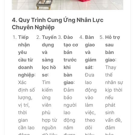
4. Quy Trình Cung Ứng Nhân Lực
Chuyên Nghiệp
Tiếp
Tuyển
Đào
Bàn
Hỗ trợ
nhận
dụng
tạo cơ
giao
sau
yêu
và
bản
và
bàn
cầu từ
sàng
trước
giám
giao
:
doanh
lọc hồ
khi
sát
:
Thay
nghiệp
:
sơ
:
bàn
Đưa
thế
Xác
Tìm
giao
:
lao
nhân sự
định số
kiếm
Đảm
động
kịp thời
lượng,
ứng
bảo
vào
nếu
vị trí,
viên
người
làm
phát
thời
phù
lao
việc,
sinh
gian
hợp từ
động
theo
vấn đề,
cần lao
nguồn
nắm
dõi
đảm