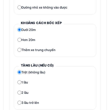
Đường nhỏ xe không vào được
KHOẢNG CÁCH BỐC XẾP
Dưới 20m
Hơn 20m
Thêm xe trung chuyển
TẦNG LẦU (NẾU CÓ)
Trệt (không lầu)
1 lầu
2 lầu
3 lầu trở lên