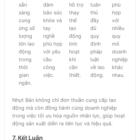
sẵn
đảm
hỗ trợ
tuân
phù
sàng
bảo sức
thay
thủ
hợp
cung
khỏe và
thế
đầy
với
ứng số
tay
lao
đủ
nhiều
lượng
nghề
động
quy
quy
lớn lao
phù hợp
linh
định
mô
động
với yêu
hoạt
pháp
doanh
trong
cầu
khi
luật
nghiệp
thời
công
cần
về lao
khác
gian
việc.
thiết.
động.
nhau.
ngắn.
Nhựt Bản không chỉ đơn thuần cung cấp lao
động mà còn đồng hành cùng doanh nghiệp
trong việc tối ưu hóa nguồn nhân lực, giúp hoạt
động sản xuất diễn ra liên tục và hiệu quả.
7. Kết Luận