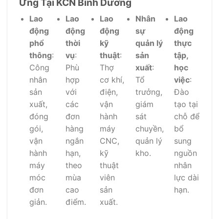
Ứng Tại KCN Bình Dương
Lao
Lao
Lao
Nhân
Lao
động
động
động
sự
động
phổ
thời
kỹ
quản lý
thực
thông
:
vụ
:
thuật
:
sản
tập,
Công
Phù
Thợ
xuất
:
học
nhân
hợp
cơ khí,
Tổ
việc
:
sản
với
điện,
trưởng,
Đào
xuất,
các
vận
giám
tạo tại
đóng
đơn
hành
sát
chỗ để
gói,
hàng
máy
chuyền,
bổ
vận
ngắn
CNC,
quản lý
sung
hành
hạn,
kỹ
kho.
nguồn
máy
theo
thuật
nhân
móc
mùa
viên
lực dài
đơn
cao
sản
hạn.
giản.
điểm.
xuất.