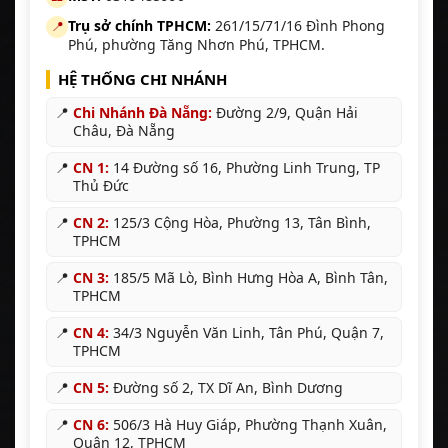
Toàn,
Trụ sở chính TPHCM:
261/15/71/16 Đình Phong
📍
Đúng
Phú, phường Tăng Nhơn Phú, TPHCM.
Tiến
Độ
HỆ THỐNG CHI NHÁNH
📍
Chi Nhánh Đà Nẵng:
Đường 2/9, Quận Hải
Châu, Đà Nẵng
📍
CN 1:
14 Đường số 16, Phường Linh Trung, TP
Thủ Đức
📍
CN 2:
125/3 Cộng Hòa, Phường 13, Tân Bình,
TPHCM
📍
CN 3:
185/5 Mã Lò, Bình Hưng Hòa A, Bình Tân,
TPHCM
📍
CN 4:
34/3 Nguyễn Văn Linh, Tân Phú, Quận 7,
TPHCM
📍
CN 5:
Đường số 2, TX Dĩ An, Bình Dương
📍
CN 6:
506/3 Hà Huy Giáp, Phường Thạnh Xuân,
Quận 12, TPHCM