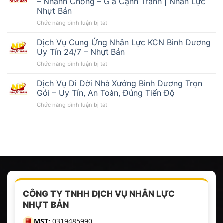
– Nhanh Chóng – Giá Cạnh Tranh | Nhân Lực
Rút
Dương
Nhựt Bản
Container
Uy
ở
Chức năng bình luận bị tắt
Tại
Tín
Dịch
Bình
Vụ
Dương
Dịch Vụ Cung Ứng Nhân Lực KCN Bình Dương
Đóng
–
Uy Tín 24/7 – Nhựt Bản
Rút
Uy
ở
Chức năng bình luận bị tắt
Container
Tín,
Dịch
Tại
Nhanh
Vụ
Dịch Vụ Di Dời Nhà Xưởng Bình Dương Trọn
TPHCM
Chóng,
Cung
Uy
Giá
Gói – Uy Tín, An Toàn, Đúng Tiến Độ
Ứng
Tín
Tốt
ở
Chức năng bình luận bị tắt
Nhân
–
|
Dịch
Lực
Nhanh
Nhân
Vụ
KCN
Chóng
Lực
Di
Bình
–
Nhựt
Dời
Dương
Giá
Bản
Nhà
Uy
Cạnh
Xưởng
Tín
Tranh
Bình
24/7
|
Dương
–
Nhân
Trọn
Nhựt
Lực
Gói
Bản
Nhựt
CÔNG TY TNHH DỊCH VỤ NHÂN LỰC
–
Bản
NHỰT BẢN
Uy
Tín,
MST:
0319485990
🏢
An