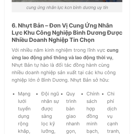
cung ứng nhân lực kcn bình dương uy tín
6. Nhựt Bản – Đơn Vị Cung Ứng Nhân
Lực Khu Công Nghiệp Bình Dương Được
Nhiều Doanh Nghiệp Tin Chọn
Với nhiều năm kinh nghiệm trong lĩnh vực
cung
ứng lao động phổ thông và lao động thời vụ
,
Nhựt Bản tự hào là đối tác đồng hành cùng
nhiều doanh nghiệp sản xuất tại các khu công
nghiệp lớn ở Bình Dương. Nhựt Bản sở hữu:
Mạng
Đội ngũ
Quy
Chính
Chi
lưới
nhân sự
trình
sách
phí
tuyển
được
bàn
hợp
dịch
dụng
sàng
giao
đồng
vụ
rộng
lọc kỹ
nhanh
minh
cạnh
khắp,
lưỡng,
gọn,
bạch,
tranh,