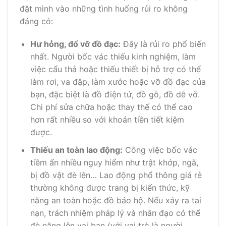
đặt mình vào những tình huống rủi ro không
đáng có:
Hư hỏng, đổ vỡ đồ đạc:
Đây là rủi ro phổ biến
nhất. Người bốc vác thiếu kinh nghiệm, làm
việc cẩu thả hoặc thiếu thiết bị hỗ trợ có thể
làm rơi, va đập, làm xước hoặc vỡ đồ đạc của
bạn, đặc biệt là đồ điện tử, đồ gỗ, đồ dễ vỡ.
Chi phí sửa chữa hoặc thay thế có thể cao
hơn rất nhiều so với khoản tiền tiết kiệm
được.
Thiếu an toàn lao động:
Công việc bốc vác
tiềm ẩn nhiều nguy hiểm như trật khớp, ngã,
bị đồ vật đè lên… Lao động phổ thông giá rẻ
thường không được trang bị kiến thức, kỹ
năng an toàn hoặc đồ bảo hộ. Nếu xảy ra tai
nạn, trách nhiệm pháp lý và nhân đạo có thể
đè nặng lên vai bạn (với vai trò là người