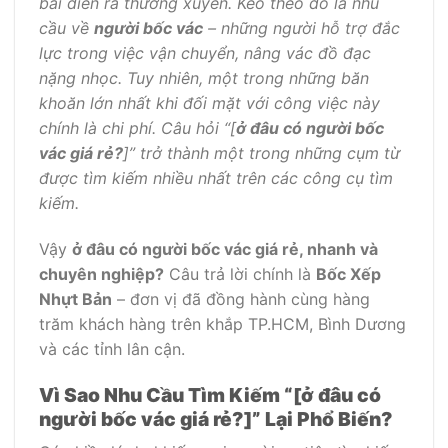
bãi diễn ra thường xuyên. Kéo theo đó là nhu
cầu về
người bốc vác
– những người hỗ trợ đắc
lực trong việc vận chuyển, nâng vác đồ đạc
nặng nhọc. Tuy nhiên, một trong những băn
khoăn lớn nhất khi đối mặt với công việc này
chính là chi phí. Câu hỏi “[
ở đâu có người bốc
vác giá rẻ?
]” trở thành một trong những cụm từ
được tìm kiếm nhiều nhất trên các công cụ tìm
kiếm.
Vậy
ở đâu có người bốc vác giá rẻ, nhanh và
chuyên nghiệp?
Câu trả lời chính là
Bốc Xếp
Nhựt Bản
– đơn vị đã đồng hành cùng hàng
trăm khách hàng trên khắp TP.HCM, Bình Dương
và các tỉnh lân cận.
Vì Sao Nhu Cầu Tìm Kiếm “[ở đâu có
người bốc vác giá rẻ?]” Lại Phổ Biến?