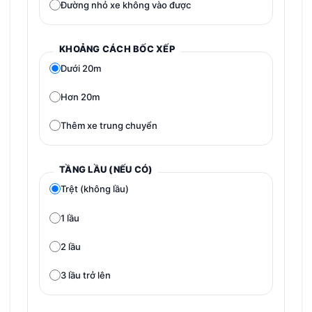
Đường nhỏ xe không vào được
KHOẢNG CÁCH BỐC XẾP
Dưới 20m
Hơn 20m
Thêm xe trung chuyển
TẦNG LẦU (NẾU CÓ)
Trệt (không lầu)
1 lầu
2 lầu
3 lầu trở lên