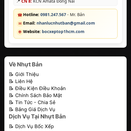
📍
CN 8:
KCN Amata Đồng Nai
Hotline:
0981.247.567
- Mr. Bản
☎
Email:
nhanlucnhutban@gmail.com
✉
Website:
bocxeptop1hcm.com
🌐
Về Nhựt Bản
📝 Giới Thiệu
📝 Liên Hệ
📝 Điều Kiện Điều Khoản
📝 Chính Sách Bảo Mật
📝 Tin Tức - Chia Sẻ
📝 Bảng Giá Dịch Vụ
Dịch Vụ Tại Nhựt Bản
📝
Dịch Vụ Bốc Xếp