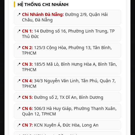
HỆ THỐNG CHI NHÁNH
📍
Chi Nhánh Đà Nẵng:
Đường 2/9, Quận Hải
Châu, Đà Nẵng
📍
CN 1:
14 Đường số 16, Phường Linh Trung, TP
Thủ Đức
📍
CN 2:
125/3 Cộng Hòa, Phường 13, Tân Bình,
TPHCM
📍
CN 3:
185/5 Mã Lò, Bình Hưng Hòa A, Bình Tân,
TPHCM
📍
CN 4:
34/3 Nguyễn Văn Linh, Tân Phú, Quận 7,
TPHCM
📍
CN 5:
Đường số 2, TX Dĩ An, Bình Dương
📍
CN 6:
506/3 Hà Huy Giáp, Phường Thạnh Xuân,
Quận 12, TPHCM
📍
CN 7:
KCN Xuyên Á, Đức Hòa, Long An