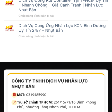
Dịch Vụ Đóng Rút Container Tại TPHCM Uy Tín
Đóng
Bình
– Nhanh Chóng – Giá Cạnh Tranh | Nhân Lực
Rút
Dương
Nhựt Bản
Container
Uy
ở
Chức năng bình luận bị tắt
Tại
Tín
Dịch
Bình
Vụ
Dương
Dịch Vụ Cung Ứng Nhân Lực KCN Bình Dương
Đóng
–
Uy Tín 24/7 – Nhựt Bản
Rút
Uy
ở
Chức năng bình luận bị tắt
Container
Tín,
Dịch
Tại
Nhanh
Vụ
TPHCM
Chóng,
Cung
Uy
Giá
Ứng
Tín
Tốt
Nhân
–
|
Lực
Nhanh
Nhân
KCN
Chóng
Lực
Bình
–
Nhựt
Dương
Giá
Bản
Uy
Cạnh
CÔNG TY TNHH DỊCH VỤ NHÂN LỰC
Tín
Tranh
NHỰT BẢN
24/7
|
–
Nhân
MST:
0319485990
🏢
Nhựt
Lực
Bản
Nhựt
Trụ sở chính TPHCM:
261/15/71/16 Đình Phong
📍
Bản
Phú, phường Tăng Nhơn Phú, TPHCM.