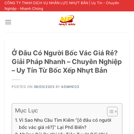
Skip
CÔNG TY TNHH DỊCH VỤ NHÂN LỰC NHỰT BẢN | Uy Tín - Chuyên
Nghiệp - Nhanh Chóng
to
content
Ở Đâu Có Người Bốc Vác Giá Rẻ?
Giải Pháp Nhanh – Chuyên Nghiệp
– Uy Tín Từ Bốc Xếp Nhựt Bản
POSTED ON
08/05/2025
BY
ADMIN123
Mục Lục
Vì Sao Nhu Cầu Tìm Kiếm “[ở đâu có người
bốc vác giá rẻ?]” Lại Phổ Biến?