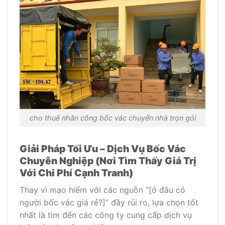
cho thuê nhân công bốc vác chuyển nhà trọn gói
Giải Pháp Tối Ưu – Dịch Vụ Bốc Vác
Chuyên Nghiệp (Nơi Tìm Thấy Giá Trị
Với Chi Phí Cạnh Tranh)
Thay vì mạo hiểm với các nguồn “[ở đâu có
người bốc vác giá rẻ?]” đầy rủi ro, lựa chọn tốt
nhất là tìm đến các công ty cung cấp dịch vụ