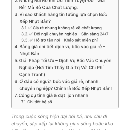
Những Rủi Ro Khi Ưu Tiên Tuyệt Đối “Giá
Rẻ” Mà Bỏ Qua Chất Lượng:
Vì sao khách hàng tin tưởng lựa chọn Bốc
Xếp Nhựt Bản?
✅ Giá rẻ nhưng không rẻ về chất lượng
✅ Đội ngũ chuyên nghiệp – Sẵn sàng 24/7
✅ Hỗ trợ tận nơi – Khảo sát miễn phí
Bảng giá chi tiết dịch vụ bốc vác giá rẻ –
Nhựt Bản
Giải Pháp Tối Ưu – Dịch Vụ Bốc Vác Chuyên
Nghiệp (Nơi Tìm Thấy Giá Trị Với Chi Phí
Cạnh Tranh)
Ở đâu có người bốc vác giá rẻ, nhanh,
chuyên nghiệp? Chính là Bốc Xếp Nhựt Bản!
Công cụ tính giá & đặt lịch nhanh
Chi tiết hệ số
Trong cuộc sống hiện đại hối hả, nhu cầu di
chuyển, sắp xếp lại không gian sống hoặc kho