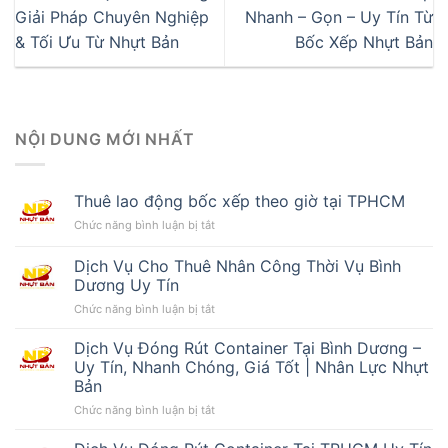
Giải Pháp Chuyên Nghiệp
Nhanh – Gọn – Uy Tín Từ
& Tối Ưu Từ Nhựt Bản
Bốc Xếp Nhựt Bản
NỘI DUNG MỚI NHẤT
Thuê lao động bốc xếp theo giờ tại TPHCM
ở
Chức năng bình luận bị tắt
Thuê
lao
Dịch Vụ Cho Thuê Nhân Công Thời Vụ Bình
động
Dương Uy Tín
bốc
ở
Chức năng bình luận bị tắt
xếp
Dịch
theo
Vụ
giờ
Dịch Vụ Đóng Rút Container Tại Bình Dương –
Cho
tại
Uy Tín, Nhanh Chóng, Giá Tốt | Nhân Lực Nhựt
Thuê
TPHCM
Bản
Nhân
ở
Chức năng bình luận bị tắt
Công
Dịch
Thời
Vụ
Vụ