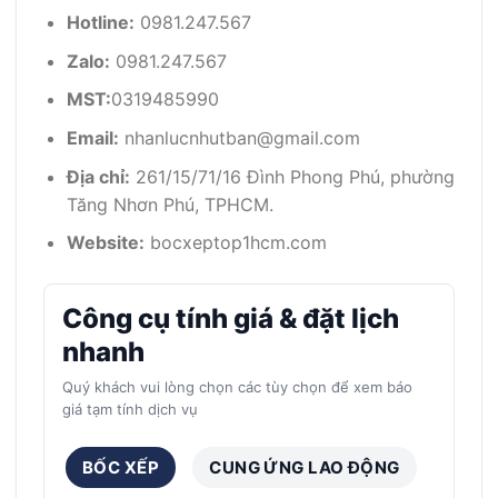
Hotline:
0981.247.567
Zalo:
0981.247.567
MST:
0319485990
Email:
nhanlucnhutban@gmail.com
Địa chỉ:
261/15/71/16 Đình Phong Phú, phường
Tăng Nhơn Phú, TPHCM.
Website:
bocxeptop1hcm.com
Công cụ tính giá & đặt lịch
nhanh
Quý khách vui lòng chọn các tùy chọn để xem báo
giá tạm tính dịch vụ
BỐC XẾP
CUNG ỨNG LAO ĐỘNG